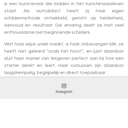
is een kunstenaar die midden in het kunstenaarsleven
staat. Als autodidact heeft zij haar eigen
schildermethode ontwikkeld, gericht op helderheid,
eenvoud en resultaat. Die ervaring deelt ze met veel
enthousiasme met beginnende schilders.
Wat haar wijze uniek maakt, is haar onbevangen blik: ze
heeft niet geleerd “zoals het hoort”, en juist daardoor
sluit haar manier van lesgeven perfect aan bij hoe een
starter denkt en leert. Haar cursussen zijn daardoor
laagdrempelig, begrijpelijk en direct toepasbaar.
Meer over Karina
Instagram
Karina Alons
Creative Creator
email:
karinaalonsart@hotmail.com
KvK 75521377